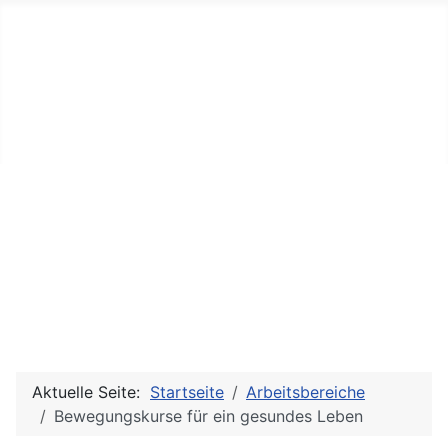
Praxis Ruth Dittrich
Körperpsychotherapie, Psychotherapie, Tanz-,
Bewegungspädagogik und Therapie
Aktuelle Seite:
Startseite
Arbeitsbereiche
Bewegungskurse für ein gesundes Leben