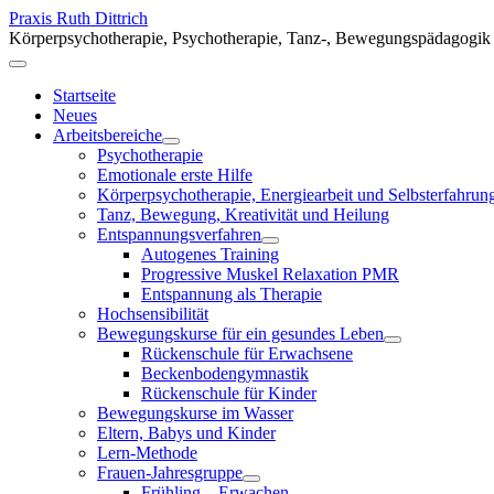
Praxis Ruth Dittrich
Körperpsychotherapie, Psychotherapie, Tanz-, Bewegungspädagogik
Startseite
Neues
Arbeitsbereiche
Psychotherapie
Emotionale erste Hilfe
Körperpsychotherapie, Energiearbeit und Selbsterfahrun
Tanz, Bewegung, Kreativität und Heilung
Entspannungsverfahren
Autogenes Training
Progressive Muskel Relaxation PMR
Entspannung als Therapie
Hochsensibilität
Bewegungskurse für ein gesundes Leben
Rückenschule für Erwachsene
Beckenboden­gymnastik
Rückenschule für Kinder
Bewegungskurse im Wasser
Eltern, Babys und Kinder
Lern-Methode
Frauen-Jahresgruppe
Frühling – Erwachen