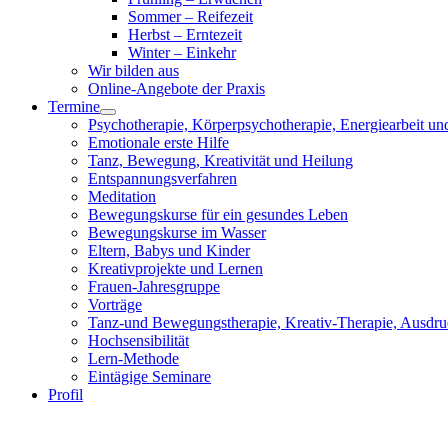
Sommer – Reifezeit
Herbst – Erntezeit
Winter – Einkehr
Wir bilden aus
Online-Angebote der Praxis
Termine
Psychotherapie, Körperpsychotherapie, Energiearbeit un
Emotionale erste Hilfe
Tanz, Bewegung, Kreativität und Heilung
Entspannungsverfahren
Meditation
Bewegungskurse für ein gesundes Leben
Bewegungskurse im Wasser
Eltern, Babys und Kinder
Kreativprojekte und Lernen
Frauen-Jahresgruppe
Vorträge
Tanz-und Bewegungstherapie, Kreativ-Therapie, Ausdru
Hochsensibilität
Lern-Methode
Eintägige Seminare
Profil